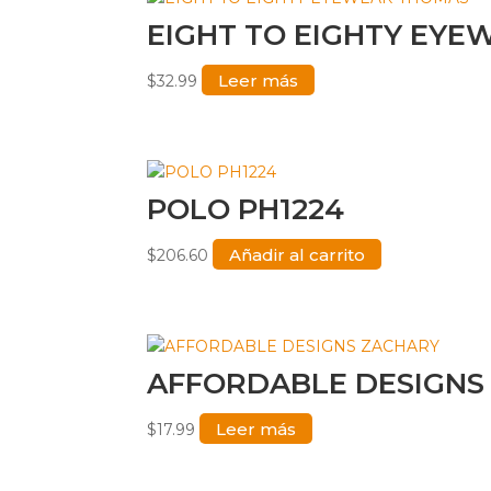
EIGHT TO EIGHTY EY
Leer más
$
32.99
POLO PH1224
Añadir al carrito
$
206.60
AFFORDABLE DESIGNS
Leer más
$
17.99