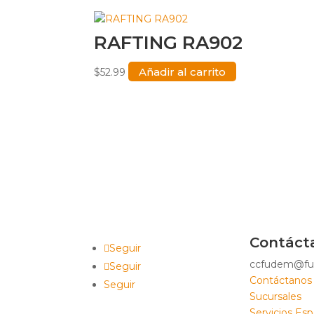
RAFTING RA902
Añadir al carrito
$
52.99
Contáct
Seguir
ccfudem@fu
Seguir
Contáctanos
Seguir
Sucursales
Servicios Esp