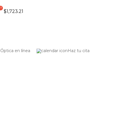
$
1,723.21
Óptica en línea
Haz tu cita