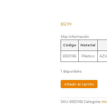
$
52.99
Más Información
Código
Material
6920165
Plástico
AZU
1 disponibles
RAFTING
Añadir al carrito
RA904
MBL
cantidad
SKU:
6920165
Categoría:
Ho