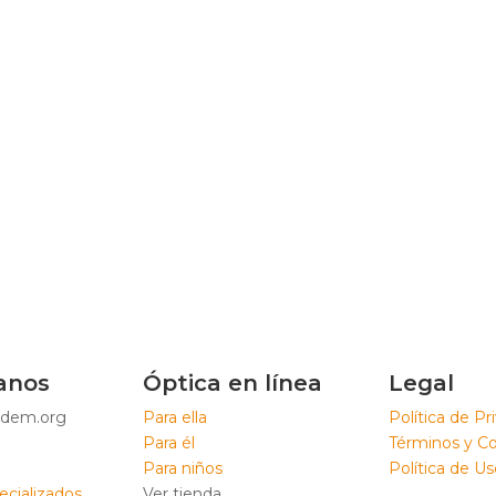
anos
Óptica en línea
Legal
dem.org
Para ella
Política de Pr
Para él
Términos y C
Para niños
Política de U
ecializados
Ver tienda