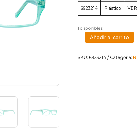
6923214
Plástico
VE
1 disponibles
Añadir al carrito
LIMITED
TOO
104
SKU:
6923214
Categoría:
N
-
VERDE
cantidad