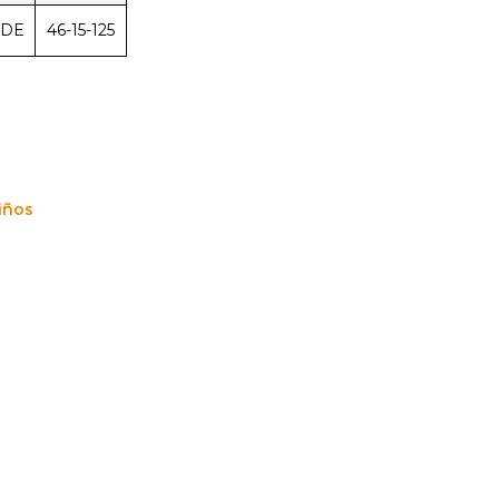
RDE
46-15-125
iños