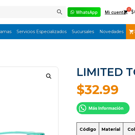
$
WhatsApp
Mi cuenta
ramas
Servicios Especializados
Sucursales
Novedades
LIMITED T
$
32.99
Más Información
Código
Material
Col