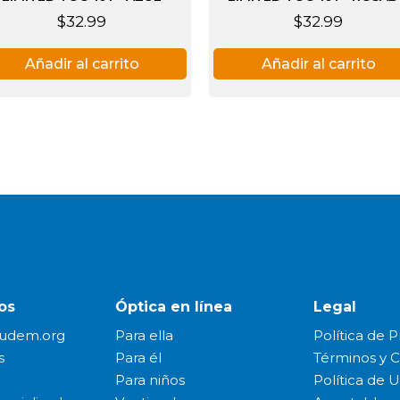
$
32.99
$
32.99
Añadir al carrito
Añadir al carrito
os
Óptica en línea
Legal
udem.org
Para ella
Política de P
s
Para él
Términos y 
Para niños
Política de 