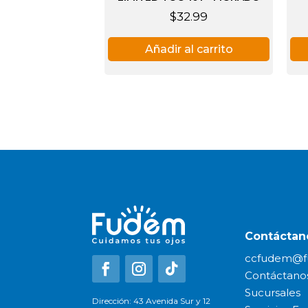
$
32.99
Añadir al carrito
Contáctan
ccfudem@f
Contáctano
Sucursales
Dirección: 43 Avenida Sur y 12